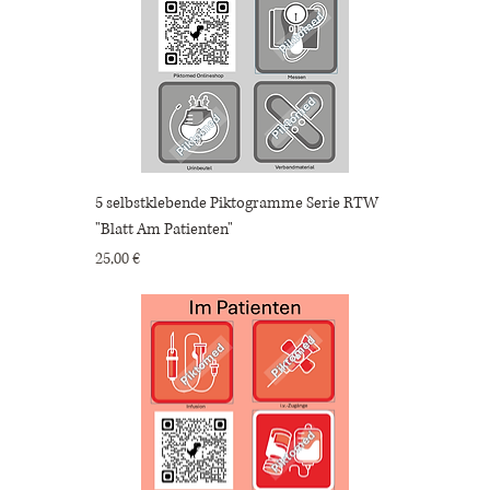
5 selbstklebende Piktogramme Serie RTW
"Blatt Am Patienten"
Preis
25,00 €