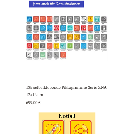
jetzt auch für Notaufnahmen
125 selbstklebende Piktogramme Serie ZNA
12x12 cm
Preis
699,00 €