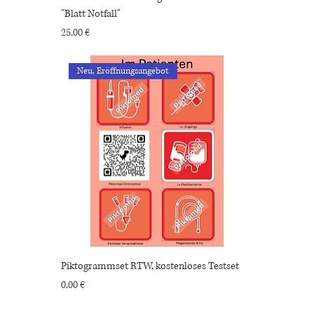
"Blatt Notfall"
Preis
25,00 €
Neu, Eröffnungsangebot
Piktogrammset RTW, kostenloses Testset
Preis
0,00 €