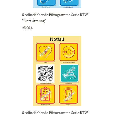
5 selbstklebende Piktogramme Serie RTW
"Blatt Atmung"
Preis
25,00 €
5 selbstklebende Piktogramme Serie RTW