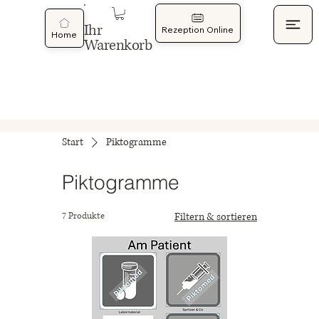
Ihr
Rezeption Online
Home
Warenkorb
Start
Piktogramme
Piktogramme
7 Produkte
Filtern & sortieren