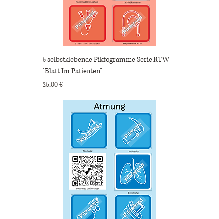
5 selbstklebende Piktogramme Serie RTW
"Blatt Im Patienten"
Preis
25,00 €